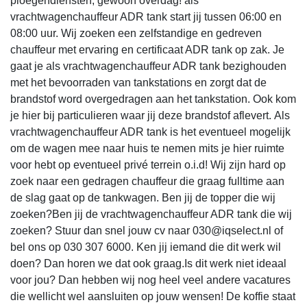
ploegendiensten, gewoon overdag! als
vrachtwagenchauffeur ADR tank start jij tussen 06:00 en
08:00 uur. Wij zoeken een zelfstandige en gedreven
chauffeur met ervaring en certificaat ADR tank op zak. Je
gaat je als vrachtwagenchauffeur ADR tank bezighouden
met het bevoorraden van tankstations en zorgt dat de
brandstof word overgedragen aan het tankstation. Ook kom
je hier bij particulieren waar jij deze brandstof aflevert. Als
vrachtwagenchauffeur ADR tank is het eventueel mogelijk
om de wagen mee naar huis te nemen mits je hier ruimte
voor hebt op eventueel privé terrein o.i.d! Wij zijn hard op
zoek naar een gedragen chauffeur die graag fulltime aan
de slag gaat op de tankwagen. Ben jij de topper die wij
zoeken?Ben jij de vrachtwagenchauffeur ADR tank die wij
zoeken? Stuur dan snel jouw cv naar 030@iqselect.nl of
bel ons op 030 307 6000. Ken jij iemand die dit werk wil
doen? Dan horen we dat ook graag.Is dit werk niet ideaal
voor jou? Dan hebben wij nog heel veel andere vacatures
die wellicht wel aansluiten op jouw wensen! De koffie staat