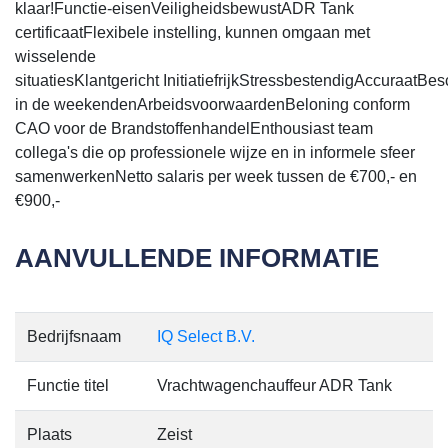
klaar!Functie-eisenVeiligheidsbewustADR Tank
certificaatFlexibele instelling, kunnen omgaan met
wisselende
situatiesKlantgericht InitiatiefrijkStressbestendigAccuraatBe
in de weekendenArbeidsvoorwaardenBeloning conform
CAO voor de BrandstoffenhandelEnthousiast team
collega's die op professionele wijze en in informele sfeer
samenwerkenNetto salaris per week tussen de €700,- en
€900,-
AANVULLENDE INFORMATIE
Bedrijfsnaam
IQ Select B.V.
Functie titel
Vrachtwagenchauffeur ADR Tank
Plaats
Zeist