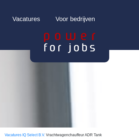
Vacatures
Voor bedrijven
Vacatures
IQ Select B.V.
Vrachtwagenchauffeur ADR Tank