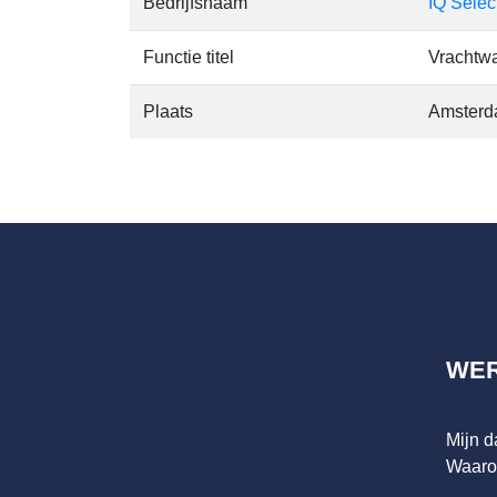
Bedrijfsnaam
IQ Selec
Functie titel
Vrachtwa
Plaats
Amster
WE
Mijn 
Waaro