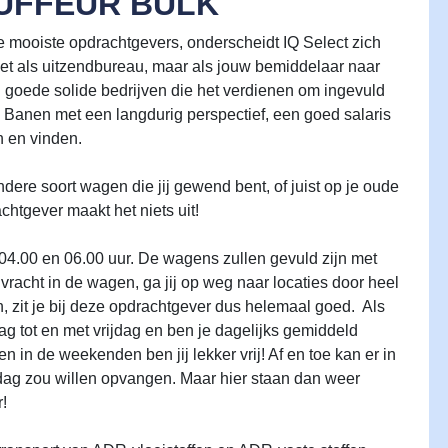
FFEUR BULK
e mooiste opdrachtgevers, onderscheidt IQ Select zich
iet als uitzendbureau, maar als jouw bemiddelaar naar
j goede solide bedrijven die het verdienen om ingevuld
! Banen met een langdurig perspectief, een goed salaris
en en vinden.
ere soort wagen die jij gewend bent, of juist op je oude
htgever maakt het niets uit!
 04.00 en 06.00 uur. De wagens zullen gevuld zijn met
 vracht in de wagen, ga jij op weg naar locaties door heel
n, zit je bij deze opdrachtgever dus helemaal goed. Als
 tot en met vrijdag en ben je dagelijks gemiddeld
n in de weekenden ben jij lekker vrij! Af en toe kan er in
dag zou willen opvangen. Maar hier staan dan weer
!