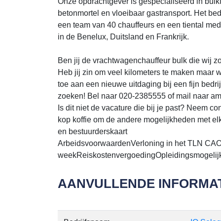
Onze opdrachtgever is gespecialiseerd in bulk
betonmortel en vloeibaar gastransport. Het b
een team van 40 chauffeurs en een tiental med
in de Benelux, Duitsland en Frankrijk.
Ben jij de vrachtwagenchauffeur bulk die wij 
Heb jij zin om veel kilometers te maken maar w
toe aan een nieuwe uitdaging bij een fijn bedri
zoeken! Bel naar 020-2385555 of mail naar a
Is dit niet de vacature die bij je past? Neem 
kop koffie om de andere mogelijkheden met e
en bestuurderskaart
ArbeidsvoorwaardenVerloning in het TLN CAO
weekReiskostenvergoedingOpleidingsmogeli
AANVULLENDE INFORMAT