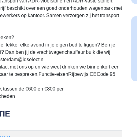
transport van ADR-vloeistoffen en ADR-vaste stoffen,
edrijf beschikt over een goed onderhouden wagenpark met
ewerkers op kantoor. Samen verzorgen zij het transport
zoeken?
el lekker elke avond in je eigen bed te liggen? Ben je
jf? Dan ben jij de vrachtwagenchauffeur bulk die wij
msterdam@iqselect.nl
contact met ons op en wie weet drinken we binnenkort een
lkaar te bespreken.Functie-eisenRijbewijs CECode 95
, tussen de €600 en €800 per
jkheden
IE