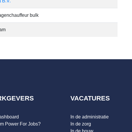
t B.V.
genchauffeur bulk
dam
RKGEVERS
VACATURES
dashboard
In de administratie
m Power For Jobs?
In de zorg
In de bouw