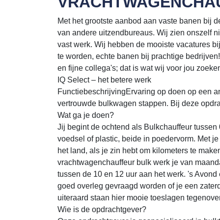
VRACHTWAGENCHAU
Met het grootste aanbod aan vaste banen bij d
van andere uitzendbureaus. Wij zien onszelf n
vast werk. Wij hebben de mooiste vacatures bi
te worden, echte banen bij prachtige bedrijven
en fijne collega's; dat is wat wij voor jou zoek
IQ Select – het betere werk
FunctiebeschrijvingErvaring op doen op een and
vertrouwde bulkwagen stappen. Bij deze opdrac
Wat ga je doen?
Jij begint de ochtend als Bulkchauffeur tussen
voedsel of plastic, beide in poedervorm. Met je
het land, als je zin hebt om kilometers te make
vrachtwagenchauffeur bulk werk je van maandag
tussen de 10 en 12 uur aan het werk. 's Avond e
goed overleg gevraagd worden of je een zater
uiteraard staan hier mooie toeslagen tegenover
Wie is de opdrachtgever?