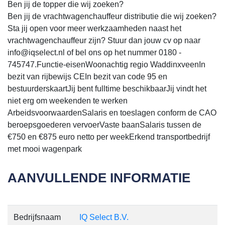
Ben jij de topper die wij zoeken?
Ben jij de vrachtwagenchauffeur distributie die wij zoeken?
Sta jij open voor meer werkzaamheden naast het
vrachtwagenchauffeur zijn? Stuur dan jouw cv op naar
info@iqselect.nl of bel ons op het nummer 0180 -
745747.Functie-eisenWoonachtig regio WaddinxveenIn
bezit van rijbewijs CEIn bezit van code 95 en
bestuurderskaartJij bent fulltime beschikbaarJij vindt het
niet erg om weekenden te werken
ArbeidsvoorwaardenSalaris en toeslagen conform de CAO
beroepsgoederen vervoerVaste baanSalaris tussen de
€750 en €875 euro netto per weekErkend transportbedrijf
met mooi wagenpark
AANVULLENDE INFORMATIE
Bedrijfsnaam
IQ Select B.V.