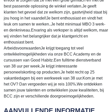
ervoor te zorgen dat ze met een grote glimlach en met de
best passende oplossing de winkel verlaten.Je geeft
klanten het gevoel dat ze welkom zijn, gastvrijheid staat bij
jou hoog in het vaandel!Je bent enthousiast en vindt het
leuk om samen te werken..Je hebt minimaal MBO 3 werk-
en denkniveau.Ervaring als verkoper is altijd welkom, maar
wij vinden het belangrijker dat je klantgericht en
enthousiast bent.
ArbeidsvoorwaardenJe krijgt toegang tot veel
ontwikkelmogelijkheden via onze BCC Academy en de
cursussen van Good Habitz.Een fulltime dienstverband
van 38 uur per week.Je krijgt interessante
personeelskorting op producten.Je hebt recht op 25
vakantiedagen bij een werkweek van 38 uur.Kom je met
het OV? Dan vergoeden wij je reis 100%.We ontdekken
samen jouw talenten en ontwikkelen jouw kwaliteiten, bij
BCC zijn er verschillende doorgroeimogelijkheden.
AANVULLENDE INFORMATIE