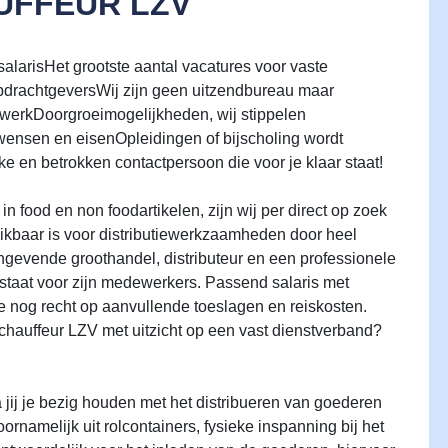
FFEUR LZV
te salarisHet grootste aantal vacatures voor vaste
pdrachtgeversWij zijn geen uitzendbureau maar
werkDoorgroeimogelijkheden, wij stippelen
wensen en eisenOpleidingen of bijscholing wordt
ke en betrokken contactpersoon die voor je klaar staat!
in food en non foodartikelen, zijn wij per direct op zoek
kbaar is voor distributiewerkzaamheden door heel
gevende groothandel, distributeur en een professionele
rstaat voor zijn medewerkers. Passend salaris met
je nog recht op aanvullende toeslagen en reiskosten.
chauffeur LZV met uitzicht op een vast dienstverband?
 jij je bezig houden met het distribueren van goederen
namelijk uit rolcontainers, fysieke inspanning bij het