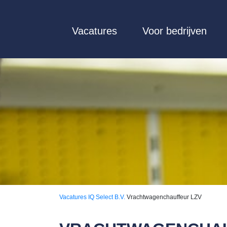
Vacatures
Voor bedrijven
Vacatures
IQ Select B.V.
Vrachtwagenchauffeur LZV