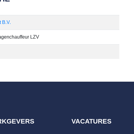
t B.V.
agenchauffeur LZV
RKGEVERS
VACATURES