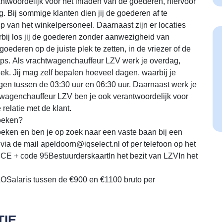
erantwoordelijk voor het inladen van de goederen, hiervoor
ng. Bij sommige klanten dien jij de goederen af te
hulp van het winkelpersoneel. Daarnaast zijn er locaties
rbij los jij de goederen zonder aanwezigheid van
oederen op de juiste plek te zetten, in de vriezer of de
tops. Als vrachtwagenchauffeur LZV werk je overdag,
ek. Jij mag zelf bepalen hoeveel dagen, waarbij je
iggen tussen de 03:30 uur en 06:30 uur. Daarnaast werk je
twagenchauffeur LZV ben je ook verantwoordelijk voor
relatie met de klant.
zoeken?
oeken en ben je op zoek naar een vaste baan bij een
a de mail apeldoorn@iqselect.nl of per telefoon op het
CE + code 95BestuurderskaartIn het bezit van LZVIn het
Salaris tussen de €900 en €1100 bruto per
IE