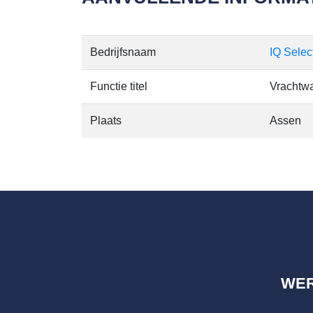
Bedrijfsnaam
IQ Selec
Functie titel
Vrachtw
Plaats
Assen
WE