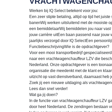
VRACHTWAGENCHAU
Werken bij IQ Select betekent voor jou:
Een zeer stipte betaling, altijd op tijd het juis
banenWij werken uitsluitend met de mooiste o
een bemiddelaarWij bemiddelen jou naar vast 
jouw carrière uitEen baan passend naar jouw 
jaarlijks verzorgd door IQ SelectEen persoonlij
FunctiebeschrijvingWie is de opdrachtgever?
Voor een mooi transportbedrijf gespecialiseerd 
naar een vrachtwagenchauffeur LZV die beschi
Nederland. Onze opdrachtgever is een toonaan
organisatie die meedenkt met de klant en klaa
uitzicht op vast dienstverband, daarnaast heb 
Zoek jij een nieuwe uitdaging als vrachtwagen
Lees dan snel verder!
Wat ga jij doen?
In de functie van vrachtwagenchauffeur LZV ga
door heel Nederland. De zendingen bestaan voor