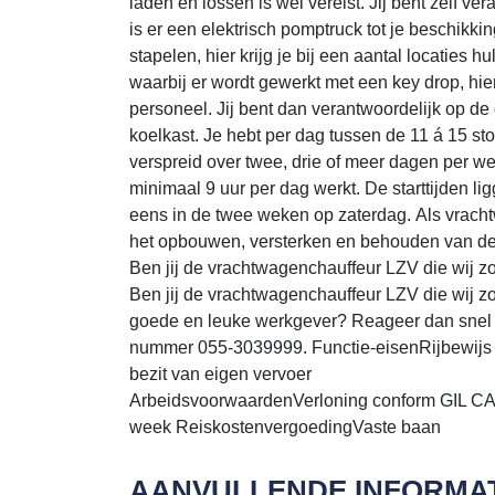
laden en lossen is wel vereist. Jij bent zelf v
is er een elektrisch pomptruck tot je beschikki
stapelen, hier krijg je bij een aantal locaties 
waarbij er wordt gewerkt met een key drop, hie
personeel. Jij bent dan verantwoordelijk op de g
koelkast. Je hebt per dag tussen de 11 á 15 s
verspreid over twee, drie of meer dagen per we
minimaal 9 uur per dag werkt. De starttijden l
eens in de twee weken op zaterdag. Als vrach
het opbouwen, versterken en behouden van de 
Ben jij de vrachtwagenchauffeur LZV die wij 
Ben jij de vrachtwagenchauffeur LZV die wij z
goede en leuke werkgever? Reageer dan snel vi
nummer 055-3039999. Functie-eisenRijbewijs 
bezit van eigen vervoer
ArbeidsvoorwaardenVerloning conform GIL CAO
week ReiskostenvergoedingVaste baan
AANVULLENDE INFORMAT