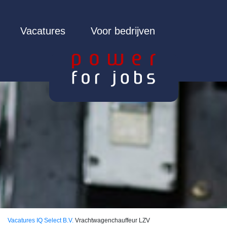
Vacatures
Voor bedrijven
Vacatures
IQ Select B.V.
Vrachtwagenchauffeur LZV