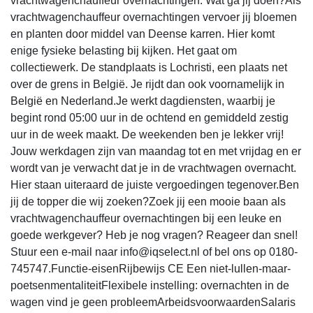
vrachtwagenchauffeur overnachtingen. Wat ga jij doen?Als
vrachtwagenchauffeur overnachtingen vervoer jij bloemen
en planten door middel van Deense karren. Hier komt
enige fysieke belasting bij kijken. Het gaat om
collectiewerk. De standplaats is Lochristi, een plaats net
over de grens in België. Je rijdt dan ook voornamelijk in
België en Nederland.Je werkt dagdiensten, waarbij je
begint rond 05:00 uur in de ochtend en gemiddeld zestig
uur in de week maakt. De weekenden ben je lekker vrij!
Jouw werkdagen zijn van maandag tot en met vrijdag en er
wordt van je verwacht dat je in de vrachtwagen overnacht.
Hier staan uiteraard de juiste vergoedingen tegenover.Ben
jij de topper die wij zoeken?Zoek jij een mooie baan als
vrachtwagenchauffeur overnachtingen bij een leuke en
goede werkgever? Heb je nog vragen? Reageer dan snel!
Stuur een e-mail naar info@iqselect.nl of bel ons op 0180-
745747.Functie-eisenRijbewijs CE Een niet-lullen-maar-
poetsenmentaliteitFlexibele instelling: overnachten in de
wagen vind je geen probleemArbeidsvoorwaardenSalaris