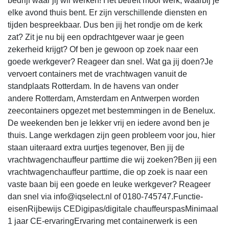
bedrijf waar jij wil werken! Het betreft mooi werk, waarbij je
elke avond thuis bent. Er zijn verschillende diensten en
tijden bespreekbaar. Dus ben jij het rondje om de kerk
zat? Zit je nu bij een opdrachtgever waar je geen
zekerheid krijgt? Of ben je gewoon op zoek naar een
goede werkgever? Reageer dan snel. Wat ga jij doen?Je
vervoert containers met de vrachtwagen vanuit de
standplaats Rotterdam. In de havens van onder
andere Rotterdam, Amsterdam en Antwerpen worden
zeecontainers opgezet met bestemmingen in de Benelux.
De weekenden ben je lekker vrij en iedere avond ben je
thuis. Lange werkdagen zijn geen probleem voor jou, hier
staan uiteraard extra uurtjes tegenover, Ben jij de
vrachtwagenchauffeur parttime die wij zoeken?Ben jij een
vrachtwagenchauffeur parttime, die op zoek is naar een
vaste baan bij een goede en leuke werkgever? Reageer
dan snel via info@iqselect.nl of 0180-745747.Functie-
eisenRijbewijs CEDigipas/digitale chauffeurspasMinimaal
1 jaar CE-ervaringErvaring met containerwerk is een