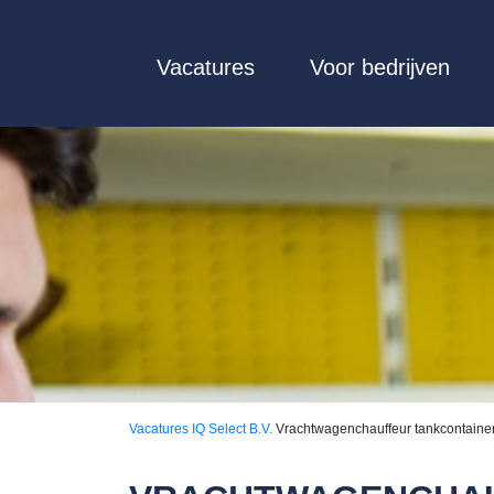
Vacatures
Voor bedrijven
Vacatures
IQ Select B.V.
Vrachtwagenchauffeur tankcontaine