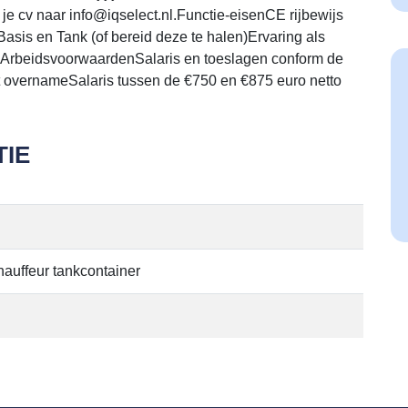
 je cv naar info@iqselect.nl.Functie-eisenCE rijbewijs
asis en Tank (of bereid deze te halen)Ervaring als
reArbeidsvoorwaardenSalaris en toeslagen conform de
t overnameSalaris tussen de €750 en €875 euro netto
IE
auffeur tankcontainer