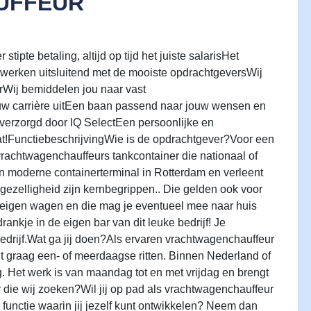
UFFEUR
tipte betaling, altijd op tijd het juiste salarisHet
 werken uitsluitend met de mooiste opdrachtgeversWij
Wij bemiddelen jou naar vast
uw carrière uitEen baan passend naar jouw wensen en
s verzorgd door IQ SelectEen persoonlijke en
aat!FunctiebeschrijvingWie is de opdrachtgever?Voor een
vrachtwagenchauffeurs tankcontainer die nationaal of
 een moderne containerterminal in Rotterdam en verleent
n gezelligheid zijn kernbegrippen.. Die gelden ook voor
een eigen wagen en die mag je eventueel mee naar huis
ankje in de eigen bar van dit leuke bedrijf! Je
t bedrijf.Wat ga jij doen?Als ervaren vrachtwagenchauffeur
jdt graag een- of meerdaagse ritten. Binnen Nederland of
. Het werk is van maandag tot en met vrijdag en brengt
r die wij zoeken?Wil jij op pad als vrachtwagenchauffeur
 functie waarin jij jezelf kunt ontwikkelen? Neem dan