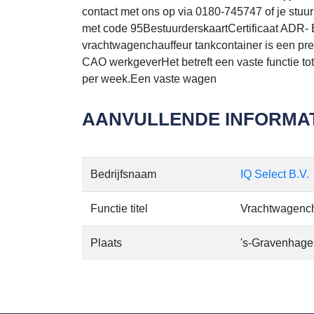
contact met ons op via 0180-745747 of je stuur
met code 95BestuurderskaartCertificaat ADR- B
vrachtwagenchauffeur tankcontainer is een p
CAO werkgeverHet betreft een vaste functie to
per week.Een vaste wagen
AANVULLENDE INFORMAT
Bedrijfsnaam
IQ Select B.V.
Functie titel
Vrachtwagench
Plaats
's-Gravenhage