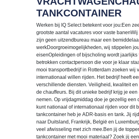
VRACHTWAGENCHA
TANKCONTAINER
Werken bij IQ Select betekent voor jou:Een zeer s
grootste aantal vacatures voor vaste banenWij
zijn geen uitzendbureau maar een bemiddelaar
werkDoorgroeimogelijkheden, wij stippelen jo
eisenOpleidingen of bijscholing wordt jaarlijk
betrokken contactpersoon die voor je klaar st
mooi transportbedrijf in Rotterdam zoeken wij 
internationaal willen rijden. Het bedrijf heeft
verschillende diensten. Veiligheid, kwaliteit e
de chauffeurs. Bij dit unieke bedrijf krijg je 
nemen. Op vrijdagmiddag doe je gezellig een dr
kunt nationaal of internationaal rijden voor di
tankcontainer heb je ADR-basis en tank. Jij ri
naar Duitsland, Frankrijk, België en Luxemburg
veel afwisseling met zich mee.Ben jij de toppe
tankcontainer met mooi materiaal? Zoek jij een