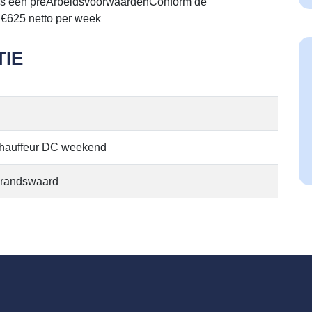
r is een preArbeidsvoorwaardenConform de
 €625 netto per week
IE
hauffeur DC weekend
brandswaard