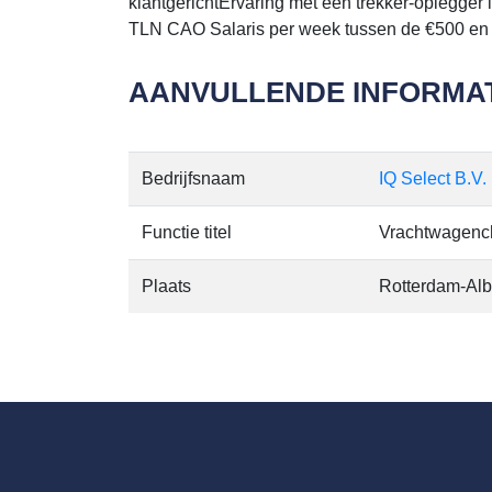
klantgerichtErvaring met een trekker-oplegge
TLN CAO Salaris per week tussen de €500 en
AANVULLENDE INFORMAT
Bedrijfsnaam
IQ Select B.V.
Functie titel
Vrachtwagenc
Plaats
Rotterdam-Al