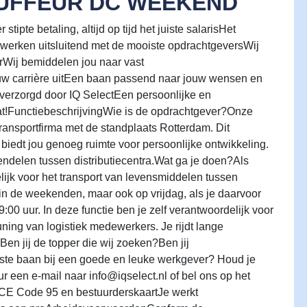
FFEUR DC WEEKEND
tipte betaling, altijd op tijd het juiste salarisHet
 werken uitsluitend met de mooiste opdrachtgeversWij
Wij bemiddelen jou naar vast
uw carrière uitEen baan passend naar jouw wensen en
s verzorgd door IQ SelectEen persoonlijke en
aat!FunctiebeschrijvingWie is de opdrachtgever?Onze
ransportfirma met de standplaats Rotterdam. Dit
 biedt jou genoeg ruimte voor persoonlijke ontwikkeling.
ndelen tussen distributiecentra.Wat ga je doen?Als
ijk voor het transport van levensmiddelen tussen
 in de weekenden, maar ook op vrijdag, als je daarvoor
:00 uur. In deze functie ben je zelf verantwoordelijk voor
euning van logistiek medewerkers. Je rijdt lange
en jij de topper die wij zoeken?Ben jij
ste baan bij een goede en leuke werkgever? Houd je
 een e-mail naar info@iqselect.nl of bel ons op het
CE Code 95 en bestuurderskaartJe werkt