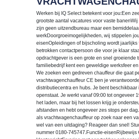
VRACHTWAGENCHAU
Werken bij IQ Select betekent voor jou:Een zeer s
grootste aantal vacatures voor vaste banenWij
zijn geen uitzendbureau maar een bemiddelaar
werkDoorgroeimogelijkheden, wij stippelen jo
eisenOpleidingen of bijscholing wordt jaarlijk
betrokken contactpersoon die voor je klaar st
opdrachtgever is een grote en snel groeiende t
familiebedrijf kent een geweldige werksfeer en
We zoeken een gedreven chauffeur die gaat pe
vrachtwagenchauffeur CE ben je verantwoordel
distributiecentra en hubs. Je bent beschikbaar
openstaat. Je werkt vanaf 09:00 tot ongeveer 19
het laden, maar bij het lossen krijg je onderst
afstanden en hebt ongeveer zes stops per dag.B
als vrachtwagenchauffeur op zoek naar een va
wel van een uitdaging? Reageer dan snel! Stuur
nummer 0180-745747.Functie-eisenRijbewijs 