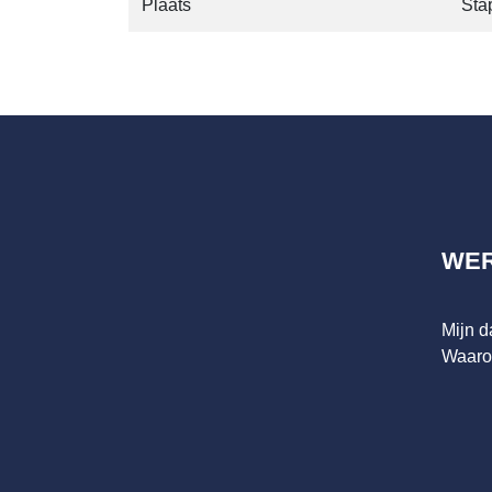
Plaats
Sta
WE
Mijn 
Waaro