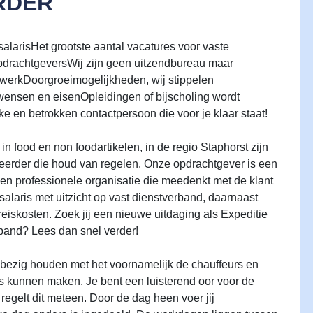
RDER
te salarisHet grootste aantal vacatures voor vaste
pdrachtgeversWij zijn geen uitzendbureau maar
werkDoorgroeimogelijkheden, wij stippelen
wensen en eisenOpleidingen of bijscholing wordt
ke en betrokken contactpersoon die voor je klaar staat!
in food en non foodartikelen, in de regio Staphorst zijn
eerder die houd van regelen. Onze opdrachtgever is een
en professionele organisatie die meedenkt met de klant
alaris met uitzicht op vast dienstverband, daarnaast
eiskosten. Zoek jij een nieuwe uitdaging als Expeditie
rband? Lees dan snel verder!
e bezig houden met het voornamelijk de chauffeurs en
rs kunnen maken. Je bent een luisterend oor voor de
regelt dit meteen. Door de dag heen voer jij