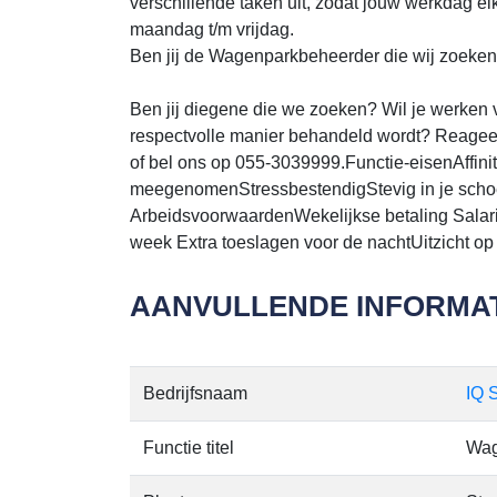
verschillende taken uit, zodat jouw werkdag e
maandag t/m vrijdag.
Ben jij de Wagenparkbeheerder die wij zoeke
Ben jij diegene die we zoeken? Wil je werken
respectvolle manier behandeld wordt? Reageer
of bel ons op 055-3039999.Functie-eisenAffini
meegenomenStressbestendigStevig in je scho
ArbeidsvoorwaardenWekelijkse betaling Salaris
week Extra toeslagen voor de nachtUitzicht op
AANVULLENDE INFORMAT
Bedrijfsnaam
IQ S
Functie titel
Wag