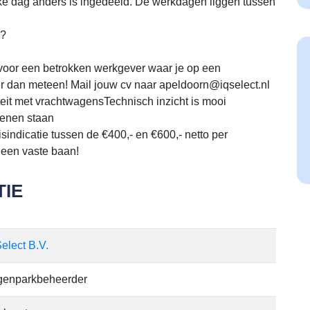
lke dag anders is ingedeeld. De werkdagen liggen tussen
n?
 voor een betrokken werkgever waar je op een
 dan meteen! Mail jouw cv naar apeldoorn@iqselect.nl
teit met vrachtwagensTechnisch inzicht is mooi
enen staan
indicatie tussen de €400,- en €600,- netto per
 een vaste baan!
IE
elect B.V.
enparkbeheerder