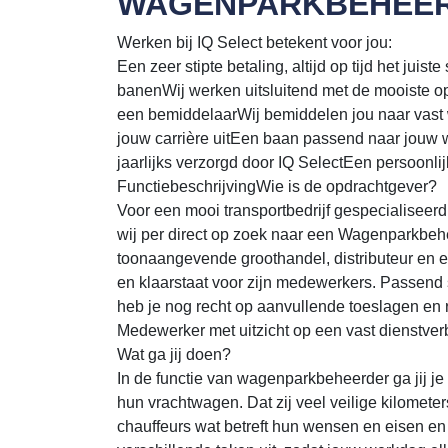
WAGENPARKBEHEE
Werken bij IQ Select betekent voor jou:
Een zeer stipte betaling, altijd op tijd het juis
banenWij werken uitsluitend met de mooiste o
een bemiddelaarWij bemiddelen jou naar vast 
jouw carrière uitEen baan passend naar jouw 
jaarlijks verzorgd door IQ SelectEen persoonlij
FunctiebeschrijvingWie is de opdrachtgever?
Voor een mooi transportbedrijf gespecialiseerd 
wij per direct op zoek naar een Wagenparkbeh
toonaangevende groothandel, distributeur en e
en klaarstaat voor zijn medewerkers. Passend s
heb je nog recht op aanvullende toeslagen en r
Medewerker met uitzicht op een vast dienstve
Wat ga jij doen?
In de functie van wagenparkbeheerder ga jij j
hun vrachtwagen. Dat zij veel veilige kilomete
chauffeurs wat betreft hun wensen en eisen en 