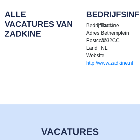
ALLE
BEDRIJFSIN
VACATURES VAN
Bedrijfsnaam
Zadkine
ZADKINE
Adres
Bethemplein
Postcode
3032CC
Land
NL
Website
http://www.zadkine.nl
VACATURES