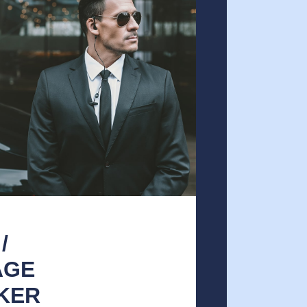
/
AGE
KER