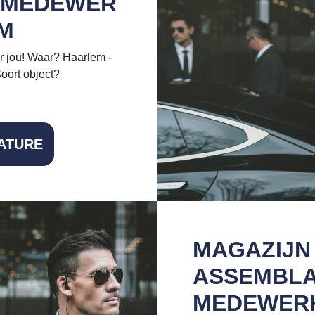
KMEDEWER
EM
 jou! Waar? Haarlem -
oort object?
ATURE
MAGAZIJN 
ASSEMBL
MEDEWER