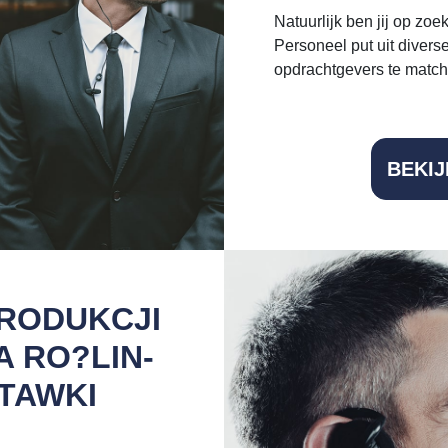
Natuurlijk ben jij op zo
Personeel put uit diver
opdrachtgevers te matc
BEKI
RODUKCJI
A RO?LIN-
TAWKI