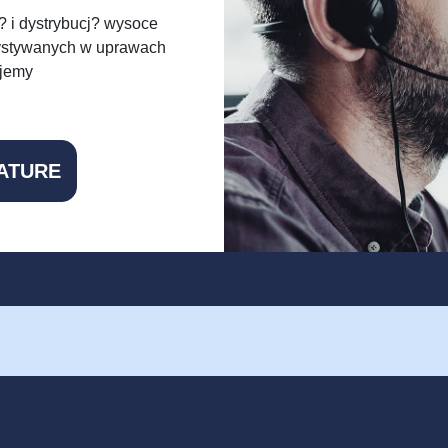
j? i dystrybucj? wysoce
ystywanych w uprawach
ujemy
ATURE