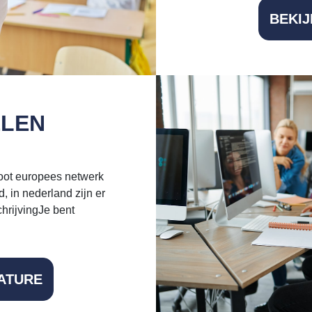
BEKI
ELEN
oot europees netwerk
 in nederland zijn er
hrijvingJe bent
ATURE