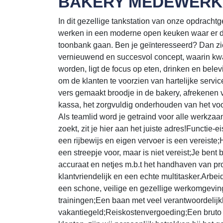
BAKERY MEDEWERK
In dit gezellige tankstation van onze opdrachtg
werken in een moderne open keuken waar er d
toonbank gaan. Ben je geïnteresseerd? Dan zie 
vernieuwend en succesvol concept, waarin kwa
worden, ligt de focus op eten, drinken en belev
om de klanten te voorzien van hartelijke serv
vers gemaakt broodje in de bakery, afrekenen 
kassa, het zorgvuldig onderhouden van het voo
Als teamlid word je getraind voor alle werkzaa
zoekt, zit je hier aan het juiste adres!Functie
een rijbewijs en eigen vervoer is een vereiste
een streepje voor, maar is niet vereist;Je be
accuraat en netjes m.b.t het handhaven van 
klantvriendelijk en een echte multitasker.Ar
een schone, veilige en gezellige werkomgevin
trainingen;Een baan met veel verantwoordeli
vakantiegeld;Reiskostenvergoeding;Een bruto u