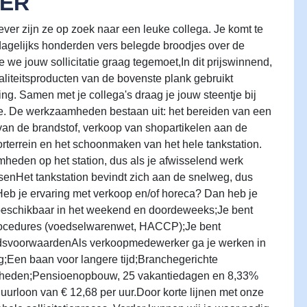
ER
ever zijn ze op zoek naar een leuke collega. Je komt te
agelijks honderden vers belegde broodjes over de
we jouw sollicitatie graag tegemoet,In dit prijswinnend,
liteitsproducten van de bovenste plank gebruikt
ing. Samen met je collega's draag je jouw steentje bij
ice. De werkzaamheden bestaan uit: het bereiden van een
van de brandstof, verkoop van shopartikelen aan de
rterrein en het schoonmaken van het hele tankstation.
mheden op het station, dus als je afwisselend werk
-eisenHet tankstation bevindt zich aan de snelweg, dus
;Heb je ervaring met verkoop en/of horeca? Dan heb je
nt beschikbaar in het weekend en doordeweeks;Je bent
procedures (voedselwarenwet, HACCP);Je bent
beidsvoorwaardenAls verkoopmedewerker ga je werken in
g;Een baan voor langere tijd;Branchegerichte
jkheden;Pensioenopbouw, 25 vakantiedagen en 8,33%
urloon van € 12,68 per uur.Door korte lijnen met onze