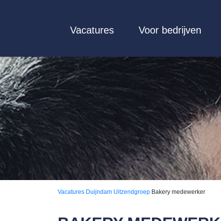
Vacatures
Voor bedrijven
Vacatures
Duijndam Uitzendgroep
Bakery medewerker