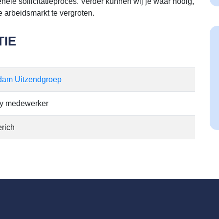
gehele sollicitatieproces. Verder kunnen wij je waar nodig,
 arbeidsmarkt te vergroten.
IE
dam Uitzendgroep
y medewerker
rich