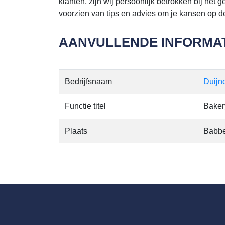
klanten, zijn wij persoonlijk betrokken bij het 
voorzien van tips en advies om je kansen op de
AANVULLENDE INFORMAT
Bedrijfsnaam
Duijn
Functie titel
Baker
Plaats
Babbe