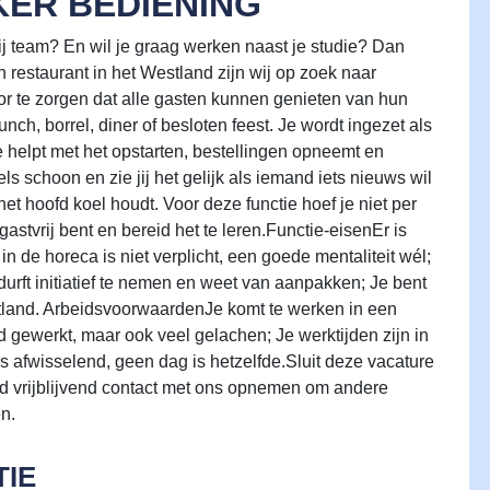
ER BEDIENING
rij team? En wil je graag werken naast je studie? Dan
 restaurant in het Westland zijn wij op zoek naar
r te zorgen dat alle gasten kunnen genieten van hun
unch, borrel, diner of besloten feest. Je wordt ingezet als
 helpt met het opstarten, bestellingen opneemt en
els schoon en zie jij het gelijk als iemand iets nieuws wil
 het hoofd koel houdt. Voor deze functie hoef je niet per
gastvrij bent en bereid het te leren.Functie-eisenEr is
n de horeca is niet verplicht, een goede mentaliteit wél;
durft initiatief te nemen en weet van aanpakken; Je bent
tland. ArbeidsvoorwaardenJe komt te werken in een
d gewerkt, maar ook veel gelachen; Je werktijden zijn in
s afwisselend, geen dag is hetzelfde.Sluit deze vacature
ijd vrijblijvend contact met ons opnemen om andere
n.
IE