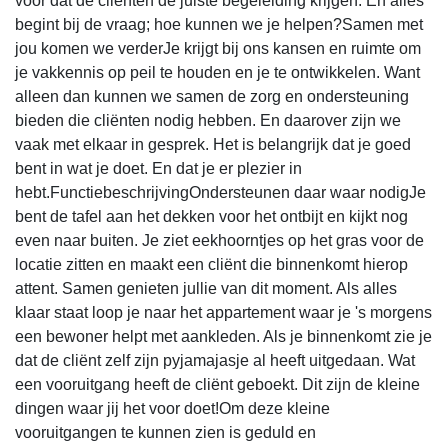
voor dat de cliënten de juiste begeleiding krijgen. En alles
begint bij de vraag; hoe kunnen we je helpen?Samen met
jou komen we verderJe krijgt bij ons kansen en ruimte om
je vakkennis op peil te houden en je te ontwikkelen. Want
alleen dan kunnen we samen de zorg en ondersteuning
bieden die cliënten nodig hebben. En daarover zijn we
vaak met elkaar in gesprek. Het is belangrijk dat je goed
bent in wat je doet. En dat je er plezier in
hebt.FunctiebeschrijvingOndersteunen daar waar nodigJe
bent de tafel aan het dekken voor het ontbijt en kijkt nog
even naar buiten. Je ziet eekhoorntjes op het gras voor de
locatie zitten en maakt een cliënt die binnenkomt hierop
attent. Samen genieten jullie van dit moment. Als alles
klaar staat loop je naar het appartement waar je 's morgens
een bewoner helpt met aankleden. Als je binnenkomt zie je
dat de cliënt zelf zijn pyjamajasje al heeft uitgedaan. Wat
een vooruitgang heeft de cliënt geboekt. Dit zijn de kleine
dingen waar jij het voor doet!Om deze kleine
vooruitgangen te kunnen zien is geduld en