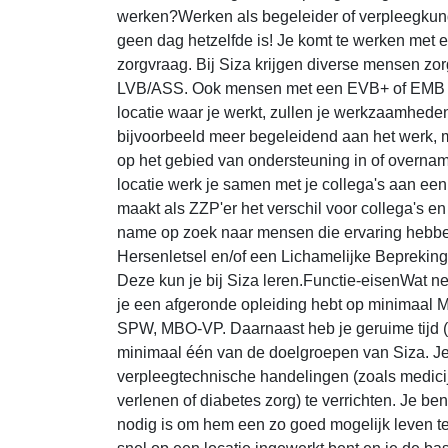
werken?Werken als begeleider of verpleegkun
geen dag hetzelfde is! Je komt te werken met 
zorgvraag. Bij Siza krijgen diverse mensen z
LVB/ASS. Ook mensen met een EVB+ of EMB ver
locatie waar je werkt, zullen je werkzaamheden
bijvoorbeeld meer begeleidend aan het werk, m
op het gebied van ondersteuning in of overn
locatie werk je samen met je collega's aan een
maakt als ZZP'er het verschil voor collega's e
name op zoek naar mensen die ervaring hebb
Hersenletsel en/of een Lichamelijke Beprekin
Deze kun je bij Siza leren.Functie-eisenWat 
je een afgeronde opleiding hebt op minimaal MB
SPW, MBO-VP. Daarnaast heb je geruime tijd (
minimaal één van de doelgroepen van Siza. Je 
verpleegtechnische handelingen (zoals medici
verlenen of diabetes zorg) te verrichten. Je be
nodig is om hem een zo goed mogelijk leven te