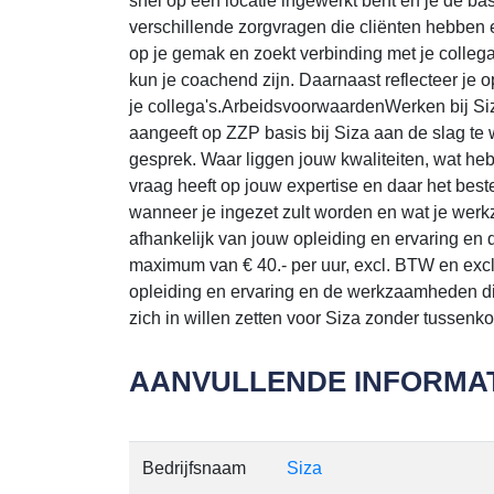
snel op een locatie ingewerkt bent en je de ba
verschillende zorgvragen die cliënten hebben 
op je gemak en zoekt verbinding met je colleg
kun je coachend zijn. Daarnaast reflecteer je
je collega's.ArbeidsvoorwaardenWerken bij S
aangeeft op ZZP basis bij Siza aan de slag te 
gesprek. Waar liggen jouw kwaliteiten, wat he
vraag heeft op jouw expertise en daar het best
wanneer je ingezet zult worden en wat je werk
afhankelijk van jouw opleiding en ervaring en
maximum van € 40.- per uur, excl. BTW en excl.
opleiding en ervaring en de werkzaamheden die
zich in willen zetten voor Siza zonder tussen
AANVULLENDE INFORMAT
Bedrijfsnaam
Siza