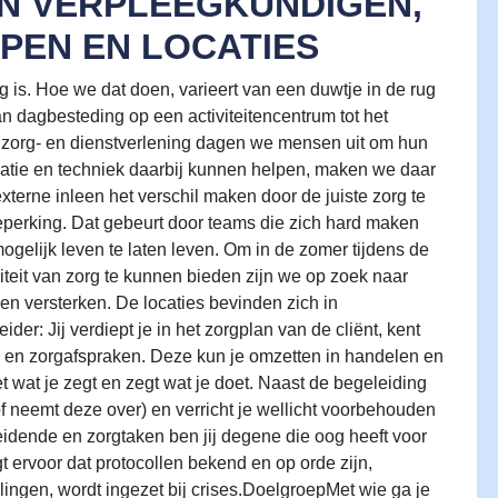
EN VERPLEEGKUNDIGEN,
PEN EN LOCATIES
 is. Hoe we dat doen, varieert van een duwtje in de rug
n dagbesteding op een activiteitencentrum tot het
 zorg- en dienstverlening dagen we mensen uit om hun
ovatie en techniek daarbij kunnen helpen, maken we daar
terne inleen het verschil maken door de juiste zorg te
perking. Dat gebeurt door teams die zich hard maken
ogelijk leven te laten leven. Om in de zomer tijdens de
iteit van zorg te kunnen bieden zijn we op zoek naar
n versterken. De locaties bevinden zich in
er: Jij verdiept je in het zorgplan van de cliënt, kent
 en zorgafspraken. Deze kun je omzetten in handelen en
t wat je zegt en zegt wat je doet. Naast de begeleiding
f neemt deze over) en verricht je wellicht voorbehouden
idende en zorgtaken ben jij degene die oog heeft voor
gt ervoor dat protocollen bekend en op orde zijn,
lingen, wordt ingezet bij crises.DoelgroepMet wie ga je