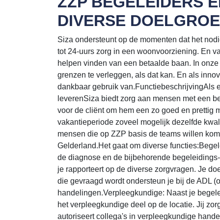
ZZP BEGELEIDERS 
DIVERSE DOELGROE
Siza ondersteunt op de momenten dat het nodig
tot 24-uurs zorg in een woonvoorziening. En va
helpen vinden van een betaalde baan. In onze
grenzen te verleggen, als dat kan. En als inn
dankbaar gebruik van.FunctiebeschrijvingAls ex
leverenSiza biedt zorg aan mensen met een be
voor de cliënt om hem een zo goed en prettig m
vakantieperiode zoveel mogelijk dezelfde kwal
mensen die op ZZP basis de teams willen kome
Gelderland.Het gaat om diverse functies:Begeleid
de diagnose en de bijbehorende begeleidings-
je rapporteert op de diverse zorgvragen. Je doe
die gevraagd wordt ondersteun je bij de ADL (o
handelingen.Verpleegkundige: Naast je begele
het verpleegkundige deel op de locatie. Jij zor
autoriseert collega's in verpleegkundige hande