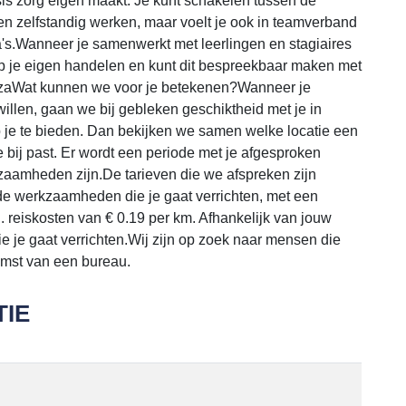
sis zorg eigen maakt. Je kunt schakelen tussen de
en zelfstandig werken, maar voelt je ook in teamverband
a's.Wanneer je samenwerkt met leerlingen en stagiaires
 op je eigen handelen en kunt dit bespreekbaar maken met
izaWat kunnen we voor je betekenen?Wanneer je
willen, gaan we bij gebleken geschiktheid met je in
b je te bieden. Dan bekijken we samen welke locatie een
e bij past. Er wordt een periode met je afgesproken
zaamheden zijn.De tarieven die we afspreken zijn
 de werkzaamheden die je gaat verrichten, met een
 reiskosten van € 0.19 per km. Afhankelijk van jouw
 je gaat verrichten.Wij zijn op zoek naar mensen die
komst van een bureau.
IE