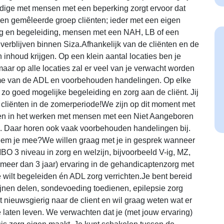
dige met mensen met een beperking zorgt ervoor dat
een gemêleerde groep cliënten; ieder met een eigen
org en begeleiding, mensen met een NAH, LB of een
blijven binnen Siza.Afhankelijk van de cliënten en de
 inhoud krijgen. Op een klein aantal locaties ben je
aar op alle locaties zal er veel van je verwacht worden
ame van de ADL en voorbehouden handelingen. Op elke
 zo goed mogelijke begeleiding en zorg aan de cliënt. Jij
n cliënten in de zomerperiode!We zijn op dit moment met
en in het werken met mensen met een Niet Aangeboren
g. Daar horen ook vaak voorbehouden handelingen bij.
neem je mee?We willen graag met je in gesprek wanneer
O 3 niveau in zorg en welzijn, bijvoorbeeld V-ig, MZ,
meer dan 3 jaar) ervaring in de gehandicaptenzorg met
wilt begeleiden én ADL zorg verrichten.Je bent bereid
jnen delen, sondevoeding toedienen, epilepsie zorg
nt nieuwsgierig naar de client en wil graag weten wat er
 laten leven. We verwachten dat je (met jouw ervaring)